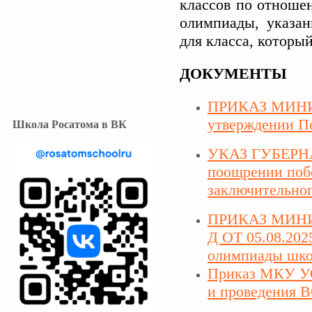
классов по отноше
олимпиады, указа
для класса, которы
ДОКУМЕНТЫ
ПРИКАЗ МИНИ
утверждении П
Школа Росатома в ВК
УКАЗ ГУБЕРНАТ
поощрении побе
заключительно
ПРИКАЗ МИНИ
Д ОТ 05.08.202
олимпиады школ
Приказ МКУ УО
и проведения В