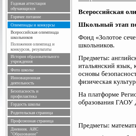
Расписание уроков
Годовая аттестация
Режим питания
обучающихся
Всероссийская оли
Горячее питание
Школьный этап п
Олимпиады и конкурсы
Всероссийская олимпиада
Фонд «Золотое сеч
школьников
школьников.
Положения олимпиад и
конкурсов, результаты
Предметы: английск
История образовательного
учреждения
итальянский язык, 
Фото школы
основы безопасност
Инновационная
физическая культур
деятельность
Безопасность и
На платформе Регио
профилактика
образования ГАОУ 
Безопасность дорожного
Гордость школы
движения
Учителя
Родительская страница
Информационная
Ученики
безопасность
Профсоюзная страница
Предметы: математи
Выпускники
Здоровье
Дневник. АИС
Учителя, имеющие
Профилактика терроризма
"Образование"