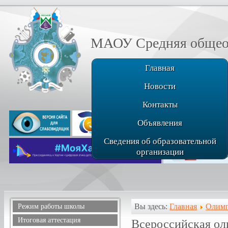
МАОУ Средняя общеоб
Главная
Новости
Контакты
Объявления
Сведения об образовательной
организации
Вы здесь:
Главная
Олимп
Режим работы школы
Расписание звонков
Итоговая аттестация
Всероссийская о