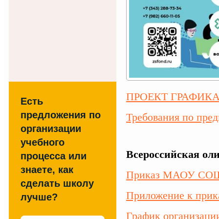
ПРОЕКТ ГРАФИКА
Есть
предложения по
Требования по пре
организации
учебного
Всероссийская оли
процесса или
знаете, как
Приказ МАОУ СОШ
сделать школу
Приложение к прик
лучше?
График организаци