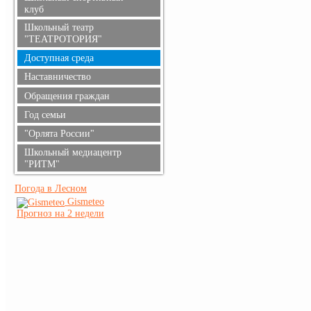
клуб
Школьный театр
"ТЕАТРОТОРИЯ"
Доступная среда
Наставничество
Обращения граждан
Год семьи
"Орлята России"
Школьный медиацентр
"РИТМ"
Погода в Лесном
Gismeteo
Прогноз на 2 недели