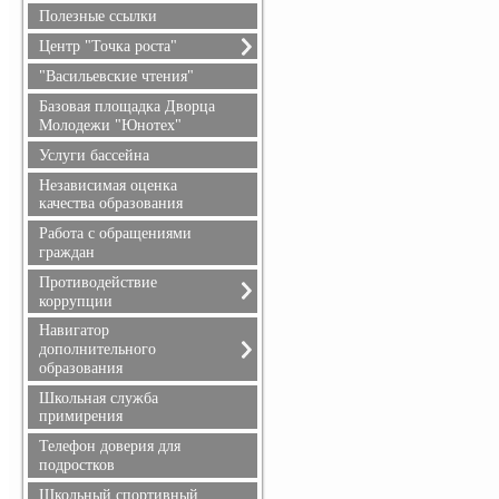
безопасность
Полезные ссылки
Гражданская оборона
Центр "Точка роста"
О центре "Точка роста"
"Васильевские чтения"
Документы
Базовая площадка Дворца
Образовательные
Молодежи "Юнотех"
программы
Услуги бассейна
Педагоги
Независимая оценка
Материально-техническая
качества образования
база
Работа с обращениями
Мероприятия
граждан
Взаимодействие с
образовательными
Противодействие
организациями
коррупции
Обратная связь (контакты,
Обращение руководителя
Навигатор
социальные сети)
дополнительного
Телефоны доверия
Достижения и результаты
образования
Документы
обучающихся
Информация для родителей
Школьная служба
Противодействие
примирения
коррупции
Телефон доверия для
подростков
Школьный спортивный