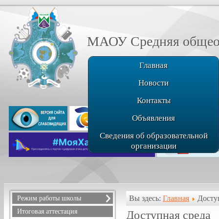
МАОУ Средняя общеоб
Главная
Новости
Контакты
Объявления
Сведения об образовательной
организации
Вы здесь:
Главная
Досту
Режим работы школы
Расписание звонков
Итоговая аттестация
Доступная среда