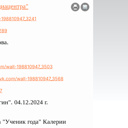
иацентра"
l-198810947_3241
3289
ва.
com/wall-198810947_3503
//vk.com/wall-198810947_3568
7
н". 04.12.2024 г.
 "Ученик года" Калерии