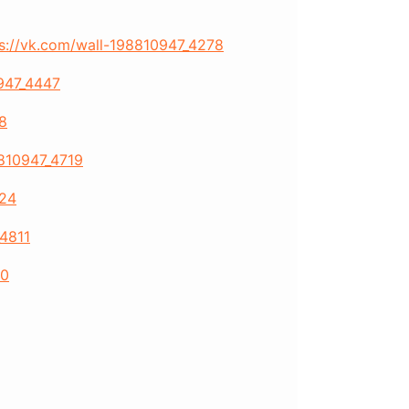
s://vk.com/wall-198810947_4278
0947_4447
8
8810947_4719
724
_4811
30