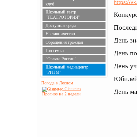
https://v
клуб
Школьный театр
Конкурс
"ТЕАТРОТОРИЯ"
Доступная среда
Последн
Наставничество
День зн
Обращения граждан
Год семьи
День по
"Орлята России"
День уч
Школьный медиацентр
"РИТМ"
Юбилей 
Погода в Лесном
Gismeteo
День ма
Прогноз на 2 недели