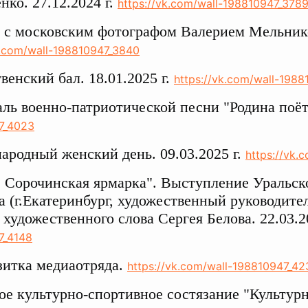
нко. 27.12.2024 г.
https://vk.com/wall-198810947_378
 с московским фотографом Валерием Мельнико
k.com/wall-198810947_3840
венский бал. 18.01.2025 г.
https://vk.com/wall-198
ль военно-патриотической песни "Родина поëт"
7_4023
родный женский день. 09.03.2025 г.
https://vk.
. Сорочинская ярмарка". Выступление Уральско
а (г.Екатеринбург, художественный руководите
 художественного слова Сергея Белова. 22.03.2
7_4148
зитка медиаотряда.
https://vk.com/wall-198810947_42
ое культурно-спортивное состязание "Культурны