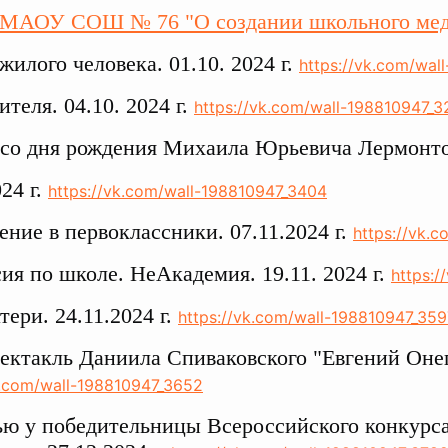
 МАОУ СОШ № 76 "О создании школьного мед
жилого человека. 01.10. 2024 г.
https://vk.com/wal
ителя. 04.10. 2024 г.
https://vk.com/wall-198810947_
 со дня рождения Михаила Юрьевича Лермонто
024 г.
https://vk.com/wall-198810947_3404
ние в первоклассники. 07.11.2024 г.
https://vk.
ия по школе. НеАкадемия. 19.11. 2024 г.
https:
тери. 24.11.2024 г.
https://vk.com/wall-198810947_359
ктакль Даниила Спиваковского "Евгений Онеги
k.com/wall-198810947_3652
ю у победительницы Всероссийского конкурса