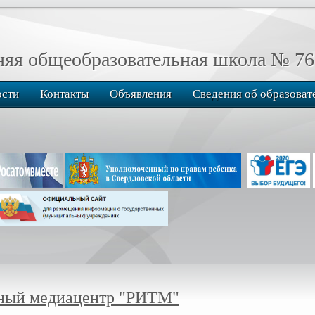
я общеобразовательная школа № 76
ости
Контакты
Объявления
Сведения об образоват
ный медиацентр "РИТМ"