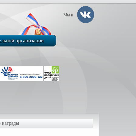
Мы в
ельной организации
е награды