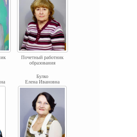
ник
Почетный работник
образования
Булко
на
Елена Ивановна