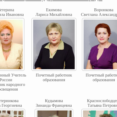
етерина
Екимова
Воронкова
ла Ивановна
Лариса Михайловна
Светлана Александ
енный Учитель
Почетный работник
Почетный работ
России
образования
образования
ик народного
освещения
терникова
Кудымова
Краснослободце
 Георгиевна
Зинаида Францевна
Татьяна Петров