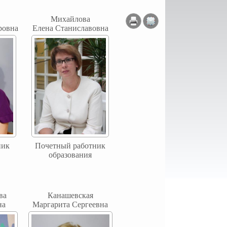
Михайлова
ровна
Елена Станиславовна
ник
Почетный работник
образования
ва
Канашевская
на
Маргарита Сергеевна