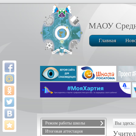
МАОУ Средня
Главная
Нов
Вы здесь:
Режим работы школы
Расписание звонков
Итоговая аттестация
Учител