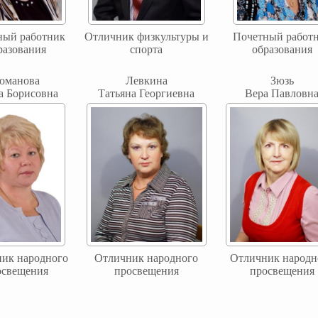
ный работник
Отличник физкультуры и
Почетный работ
разования
спорта
образования
оманова
Левкина
Зюзь
а Борисовна
Татьяна Георгиевна
Вера Павловн
ик народного
Отличник народного
Отличник народн
освещения
просвещения
просвещения