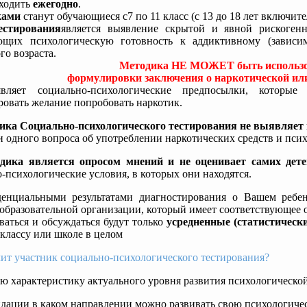
оходить
ежегодно
.
ками
станут обучающиеся с7 по 11 класс (с 13 до 18 лет включите
естирования
является выявление скрытой и явной рискогенн
щих психологическую готовность к аддиктивному (зависи
о возраста.
Методика НЕ МОЖЕТ быть использо
формулировки заключения о наркотической или
ляет социально-психологические предпосылки, которые 
овать желание попробовать наркотик.
ика Социально-психологического тестирования не выявляет
и одного вопроса об употреблении наркотических средств и пси
дика является опросом мнений и не оценивает самих дете
-психологические условия, в которых они находятся.
енциальными результатами диагностирования о Вашем ребе
образовательной организации, который имеет соответствующее 
аться и обсуждаться будут только
усредненные (статистическ
 классу или школе в целом
ит участник социально-психологического тестирования?
ю характеристику актуального уровня развития психологическо
дации в каком направлении можно развивать свою психологиче