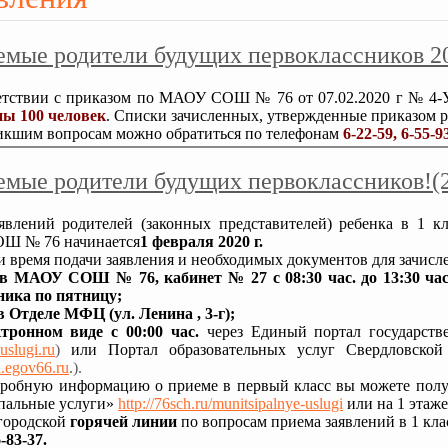
емые родители будущих первоклассников 2
етствии с приказом по МАОУ СОШ № 76 от 07.02.2020 г № 4-У 
ны 100 человек
. Списки зачисленных, утвержденные приказом р
икшим вопросам можно обратиться по телефонам
6-22-59, 6-55-9
мые родители будущих первоклассников!(2
явлений родителей (законных представителей) ребенка в 1 к
Ш № 76 начинается
1 февраля 2020 г.
и время подачи заявления и необходимых документов для зачис
в МАОУ СОШ № 76, кабинет № 27 с 08:30 час. до 13:30 час. - 
ника по пятницу;
в Отделе МФЦ (ул. Ленина , 3-г);
ктронном виде
с 00:00 час.
через Единый портал государст
uslugi.ru
)
или Портал образовательных услуг Свердловской
u.egov66.ru
.).
дробную информацию о приеме в первый класс вы можете по
альные услуги»
http://76sch.ru/munitsipalnye-uslugi
или на 1 этаж
городской
горячей линии
по вопросам приема заявлений в 1 кла
6-83-37.