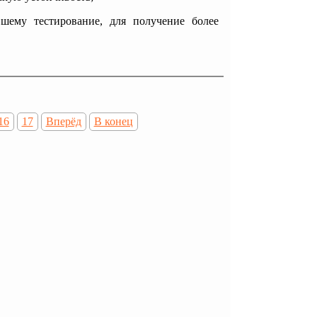
шему тестирование, для получение более
16
17
Вперёд
В конец