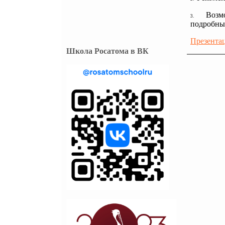
Возм
3.
подробных
Презентац
Школа Росатома в ВК