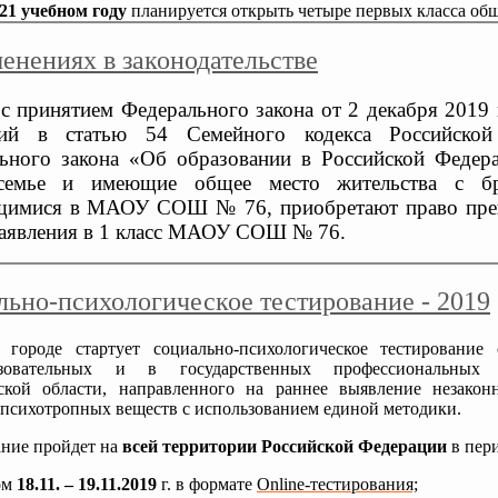
21 учебном году
планируется открыть четыре первых класса о
енениях в законодательстве
 с принятием Федерального закона от 2 декабря 201
ний в статью 54 Семейного кодекса Российско
ьного закона «Об образовании в Российской Федер
семье и имеющие общее место жительства с бра
щимися в МАОУ СОШ № 76, приобретают право преи
заявления в 1 класс МАОУ СОШ № 76.
ьно-психологическое тестирование - 2019
городе стартует социально-психологическое тестировани
азовательных и в государственных профессиональных о
ской области, направленного на раннее выявление незакон
 психотропных веществ с использованием единой методики.
ание пройдет на
всей территории Российской Федерации
в пери
ом
18.11. – 19.11.2019
г. в формате
Online-тестирования;