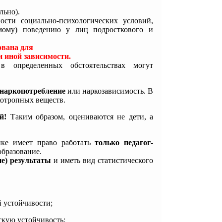
льно).
ости социально-психологических условий,
мому) поведению у лиц подросткового и
вана для
 иной зависимости.
в определенных обстоятельствах могут
 наркопотребление
или наркозависимость. В
хотропных веществ.
й!
Таким образом, оцениваются не дети, а
нке имеет право работать
только педагог-
образование.
ие) результаты
и иметь вид статистического
й устойчивости;
скую устойчивость;