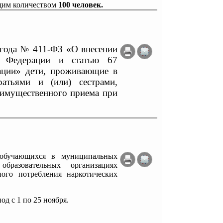
бщим количеством
100 человек.
9 года № 411-ФЗ «О внесении
й Федерации и статью 67
ации» дети, проживающие в
тьями и (или) сестрами,
мущественного приема при
е обучающихся в муниципальных
бразовательных организациях
ного потребления наркотических
од с 1 по 25 ноября.