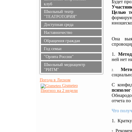
Будет пр
клуб
Участни
Школьный театр
Целью т
"ТЕАТРОТОРИЯ"
формирую
юношеског
Доступная среда
Наставничество
Она выяв
Обращения граждан
спровоцир
Год семьи
1.
Метод
"Орлята России"
ней нет н
Школьный медиацентр
Мето
"РИТМ"
2.
социально
Погода в Лесном
С конфид
Gismeteo
психолог
Прогноз на 2 недели
Обнародов
отчета по
Что получ
1.
Кратку
Рекомен
2.