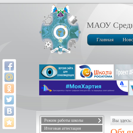
МАОУ Средня
Главная
Нов
Вы здесь:
Режим работы школы
Расписание звонков
Итоговая аттестация
Объя