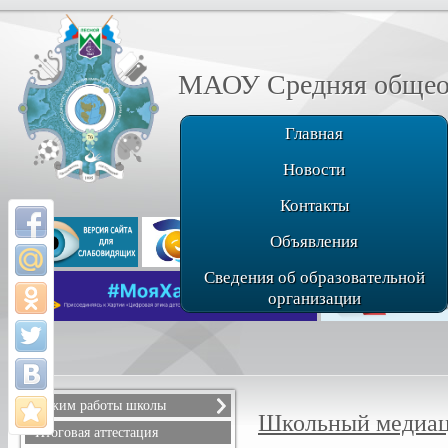
МАОУ Средняя общеоб
Главная
Новости
Контакты
Объявления
Сведения об образовательной
организации
Режим работы школы
Школьный медиа
Расписание звонков
Итоговая аттестация