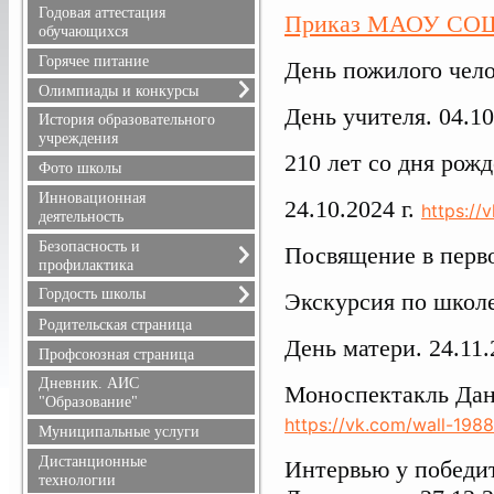
Расписание уроков
Годовая аттестация
Приказ МАОУ СОШ 
Режим питания
обучающихся
Горячее питание
День пожилого челов
Олимпиады и конкурсы
День учителя. 04.10
Всероссийская олимпиада
История образовательного
школьников
учреждения
210 лет со дня ро
Положения олимпиад и
Фото школы
конкурсов, результаты
Инновационная
24.10.2024 г.
https://
деятельность
Безопасность и
Посвящение в перво
профилактика
Безопасность дорожного
Гордость школы
Экскурсия по школе
движения
Учителя
Родительская страница
Информационная
День матери. 24.11.
Ученики
безопасность
Профсоюзная страница
Выпускники
Здоровье
Дневник. АИС
Моноспектакль Дани
Учителя, имеющие
Профилактика терроризма
"Образование"
государственные награды
и экстремизма
https://vk.com/wall-198
Муниципальные услуги
Профилактика
Дистанционные
правонарушений
Интервью у победи
технологии
Противопожарная